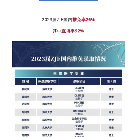
2023届ZJE国内
推免率26%
其中
直博率92%