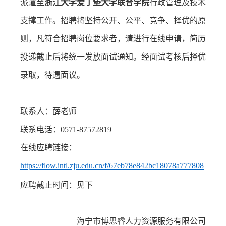
派遣至
浙江大学爱丁堡大学联合学院
行政管理及技术
支撑工作。招聘将坚持公开、公平、竞争、择优的原
则，凡符合招聘岗位要求者，请进行在线申请，简历
投递截止后将统一发放面试通知。经面试考核后择优
录取，待遇面议。
联系人：薛老师
联系电话：
0571-87572819
在线应聘链接：
https://flow.intl.zju.edu.cn/f/67eb78e842bc18078a777808
应聘截止时间：见下
海宁市博思睿人力资源服务有限公司