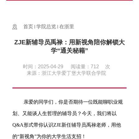
首页
学院总览
在浙里
ZJE新辅导员禹禄：用新视角陪你解锁大
学“通关秘籍”
时间：2025-04-29
阅读量：
712
次
来源：浙江大学爱丁堡大学联合学院
亲爱的同学们，你是否期待一位既能聊职业规
划、又能谈人生哲理的辅导员？今天，我们将以
Q&A
形式带你认识
ZJE
新任辅导员禹禄老师，用他
的“新视角”为你的大学生活支招！