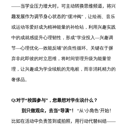
——当学业压力增大时，可主动转换思维频道，将兴
趣发展作为调节身心状态的
"
缓冲阀
"
，让绘画、音乐
或运动等爱好成为精神能量的补给站，利用兴趣实践
中的成就感提升心理韧性，形成
"
学业投入—兴趣调
节—心理优化—效能反哺
"
的良性循环。关键在于摒
弃非此即彼的对立思维，将时间管理升级为能量管
理，让兴趣成为学业续航的充电桩，而非消耗精力的
奢侈品。
Q:
对于“校园参与”，您最想对学生说什么？
别只做观众，去当“导演”！
“从‘小角色’开始！
比如在活动中负责签到或拍照，用行动代替纠结——