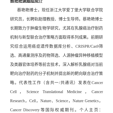
蔡艳艳课题组简介
蔡艳艳博士，现任浙江大学爱丁堡大学联合学院
研究员，长聘轨助理教授、博士生导师。蔡艳艳博士
长期致力于肿瘤生物学研究，尤其在乳腺癌治疗耐药
机制与新型联合治疗策略方面取得系列成果。前期研
究综合运用癌症遗传数据库分析、
CRISPR/Cas9
筛
选、高通量测序及药物筛选、人源肿瘤异种移植模型
及类器官体培养等前言技术，深入解析乳腺癌对当前
靶向治疗耐药的分子机制并提出新的靶向联合治疗策
略。代表性工作（含共一
/
共通讯）发表在
Cancer
Cell
，
Science Translational Medicine
，
Cancer
Research
，
Cell
，
Nature
、
Science
，
Nature Genetics
，
Cancer Discovery
等国际权威期刊。个人主页：