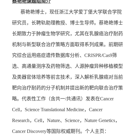
蔡艳艳课题组简介
蔡艳艳博士，现任浙江大学爱丁堡大学联合学院
研究员，长聘轨助理教授、博士生导师。蔡艳艳博士
长期致力于肿瘤生物学研究，尤其在乳腺癌治疗耐药
机制与新型联合治疗策略方面取得系列成果。前期研
究综合运用癌症遗传数据库分析、
CRISPR/Cas9
筛
选、高通量测序及药物筛选、人源肿瘤异种移植模型
及类器官体培养等前言技术，深入解析乳腺癌对当前
靶向治疗耐药的分子机制并提出新的靶向联合治疗策
略。代表性工作（含共一
/
共通讯）发表在
Cancer
Cell
，
Science Translational Medicine
，
Cancer
Research
，
Cell
，
Nature
、
Science
，
Nature Genetics
，
Cancer Discovery
等国际权威期刊。个人主页：