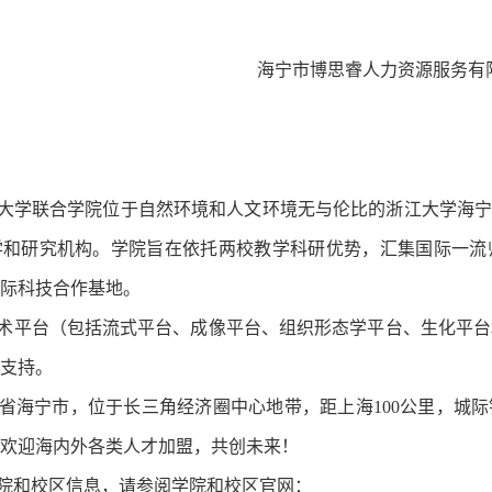
海宁市博思睿人力资源服务有
大学联合学院位于自然环境和人文环境无
与伦比的浙江大学海
学和研究机构。学院旨在依托两校教
学科研优势，汇集国际一流
际科技合作基地。
术平台（包括流式平台、成像平台、组织形态学平台、生化平台
支持。
省海宁市，位于长三角经济圈中心地带
，距上海
100
公里，城际
欢迎海内外各
类人才加盟，共创未
来！
院和校区信息，请参阅学院和校区官网：