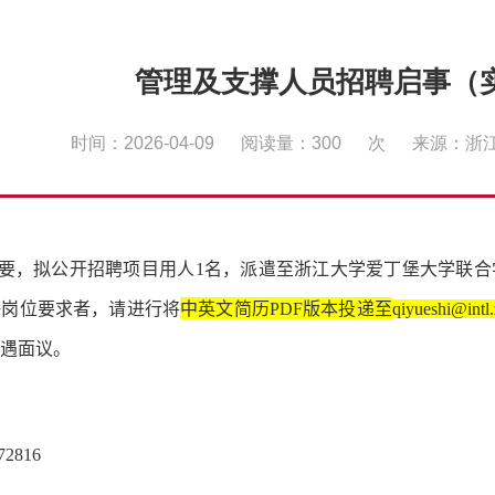
管理及支撑人员招聘启事（
时间：2026-04-09
阅读量：
300
次
来源：浙
要，拟公开招聘项目用人
1
名，派遣至浙江大学爱丁堡大学联合
聘岗位要求者，请进行将
中英文简历
PDF
版本投递至
qiyueshi@intl.
遇面议。
72816