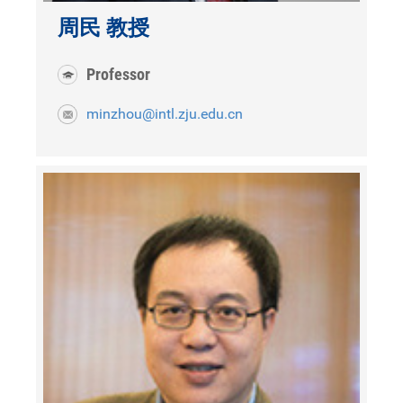
周民 教授
Professor
minzhou@intl.zju.edu.cn