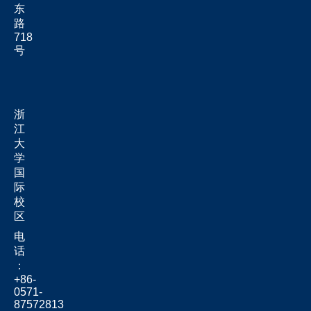
东
路
718
号
浙
江
大
学
国
际
校
区
电
话
：
+86-
0571-
87572813