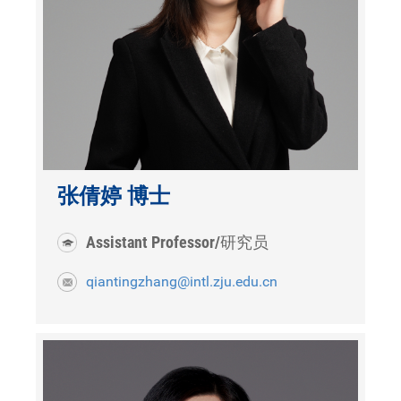
张倩婷 博士
Assistant Professor/研究员
qiantingzhang@intl.zju.edu.cn