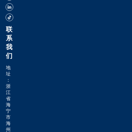
联
系
我
们
地
址
：
浙
江
省
海
宁
市
海
州