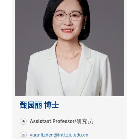
甄园丽 博士
Assistant Professor/研究员
yuanlizhen@intl.zju.edu.cn