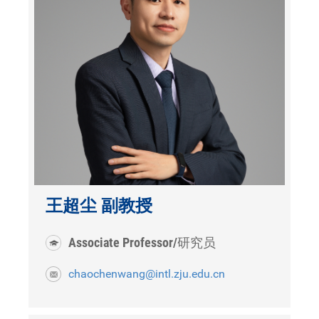
王超尘 副教授
Associate Professor/研究员
chaochenwang@intl.zju.edu.cn