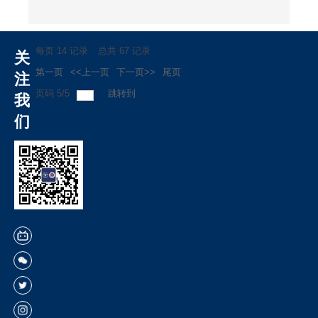
每页
14
记录
总共
67
记录
关
第一页
<<上一页
下一页>>
尾页
注
页码
5
/
5
跳转到
我
们