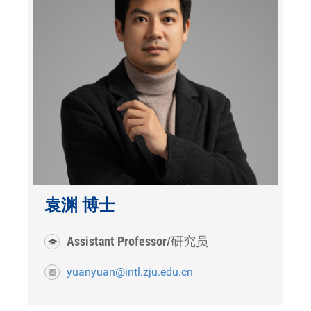
袁渊 博士
Assistant Professor/研究员
yuanyuan@intl.zju.edu.cn