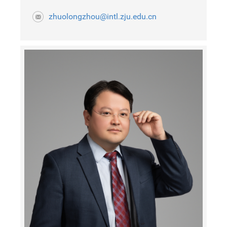
zhuolongzhou@intl.zju.edu.cn