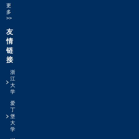
更
多
>>
友
情
链
接
浙
江
大
学
爱
丁
堡
大
学