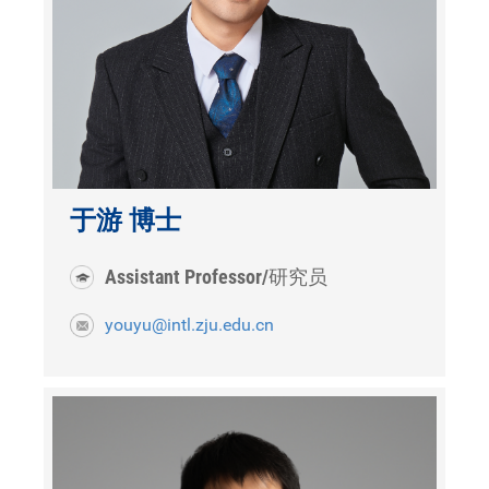
于游 博士
Assistant Professor/研究员
youyu@intl.zju.edu.cn