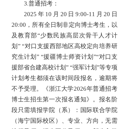
3.普
通招考
：
2025年
10月
20
日
9:00
-11月
20
日
20:00，所有全日制非定向博士考生，以
及教育部
“少数民族高层次骨干人才
计
划
” “对口支援西部地区高校定向培养研
究生
计划
” “援疆博士师资
计划
”“对口支
援部省合建高校
计划
”
“强军计划”
等专项
计划考生都须在该时间段报名，逾期将
不予受理。《浙江大学
2026年普通招考
博士生招生第一次报名通知》。报名阶
段只需填报学院（系）：国际联合学院
（海宁国际校区）、专业、方向，无需