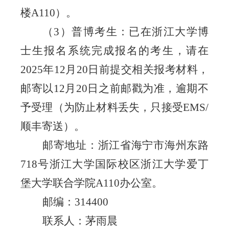
楼A110
）。
（
3）普博
考生：已在浙江大学博
士生报名系统完成报名的考生，请在
2025
年
12月
20
日前提交相关
报考
材料，
邮寄以
12月
20
日之前邮戳为准，逾期不
予受理（为防止材料丢失，只接受
EMS
/
顺丰
寄送）。
邮寄地址：浙江省海宁市海州东路
718号浙江大学国际校区浙江大学爱丁
堡大学联合学院A110办公室。
邮编：
314400
联系人：茅雨晨