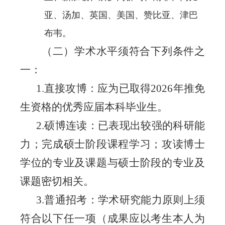
亚、汤加、英国、美国、赞比亚、津巴
布韦。
（二）学术水平须符合下列条件之
一：
1.直
接攻博
：应为已取得
202
6年推免
生资格的优秀应届本科毕业生。
2.硕博连读：已表现出较强的科研能
力；完成硕士阶段课程学习；
攻读博士
学位的专业及课题与硕士阶段的专业及
课题密切相关。
3.普
通招考
：学术研究能力原则上
须
符合以下任一项（成果应以
考生
本人为