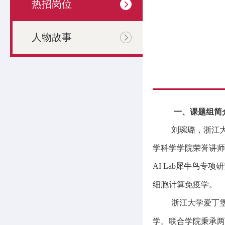
热招岗位
人物故事
一、课题组简
刘琬璐，浙江
学科学学院荣誉讲师
AI Lab
犀牛鸟专项研
细胞计算免疫学。
浙江大学爱丁
学。联合学院秉承两