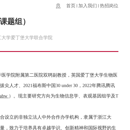
首页
加入我们
热招岗位
课题组）
江大学爱丁堡大学联合学院
学医学院附属第二医院双聘副教授，英国爱丁堡大学生物医
拔尖人才、
2021
福布斯中国
30 under 30
，
2022
年腾讯腾讯
/labw
）。现主要研究方向为生物信息学、表观基因组学及
T
联合设立的非独立法人中外合作办学机构，隶属于浙江大
量，致力于培养具有卓越学识、创新精神和国际视野的生