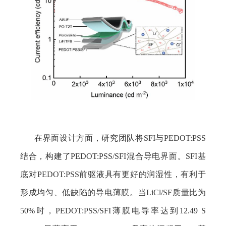
在界面设计方面，研究团队将
SFI
与
PEDOT:PSS
结合，构建了
PEDOT:PSS/SFI
混合导电界面。
SFI
基
底对
PEDOT:PSS
前驱液具有更好的润湿性，有利于
形成均匀、低缺陷的导电薄膜。当
LiCl/SF
质量比为
50%
时，
PEDOT:PSS/SFI
薄膜电导率达到
12.49 S