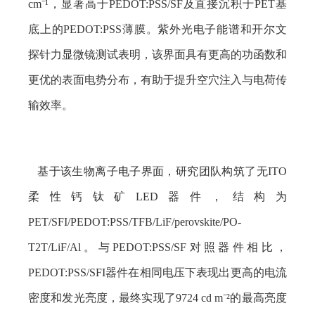
cm⁻¹
，显著高于
PEDOT:PSS/SF
及直接沉积于
PET
基
底上的
PEDOT:PSS
薄膜。紫外光电子能谱和开尔文
探针力显微镜测试表明，该界面具有更高的功函数和
更优的表面电势分布，有助于提升空穴注入与电荷传
输效率。
基于该生物离子电子界面，研究团队构筑了无
ITO
柔性钙钛矿
LED
器件，结构为
PET/SFI/PEDOT:PSS/TFB/LiF/perovskite/PO-
T2T/LiF/Al
。与
PEDOT:PSS/SF
对照器件相比，
PEDOT:PSS/SFI
器件在相同电压下表现出更高的电流
密度和发光亮度，最终实现了
9724 cd m⁻²
的最高亮度