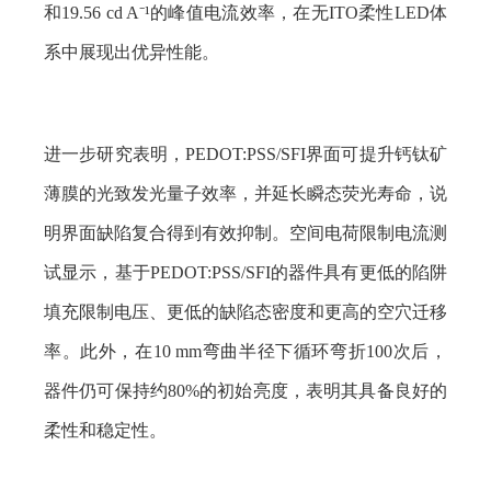
和
19.56 cd A⁻¹
的峰值电流效率，在无
ITO
柔性
LED
体
系中展现出优异性能。
进一步研究表明，
PEDOT:PSS/SFI
界面可提升钙钛矿
薄膜的光致发光量子效率，并延长瞬态荧光寿命，说
明界面缺陷复合得到有效抑制。空间电荷限制电流测
试显示，基于
PEDOT:PSS/SFI
的器件具有更低的陷阱
填充限制电压、更低的缺陷态密度和更高的空穴迁移
率。此外，在
10 mm
弯曲半径下循环弯折
100
次后，
器件仍可保持约
80%
的初始亮度，表明其具备良好的
柔性和稳定性。