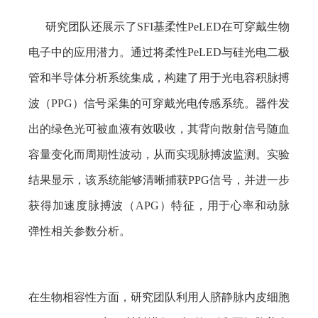
研究团队还展示了
SFI
基柔性
PeLED
在可穿戴生物
电子中的应用潜力。通过将柔性
PeLED
与硅光电二极
管和半导体分析系统集成，构建了用于光电容积脉搏
波（
PPG
）信号采集的可穿戴光电传感系统。器件发
出的绿色光可被血液有效吸收，其背向散射信号随血
容量变化而周期性波动，从而实现脉搏波监测。实验
结果显示，该系统能够清晰捕获
PPG
信号，并进一步
获得加速度脉搏波（
APG
）特征，用于心率和动脉
弹性相关参数分析。
在生物相容性方面，研究团队利用人脐静脉内皮细胞