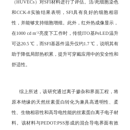
（
HUVECs
）对
SFI
材料进行了评估。活
/
死细胞染色
和
CCK-8
实验结果表明，
SFI
具有良好的细胞相容
性，并能够支持细胞增殖。此外，红外热成像显示，
在
1000 cd m⁻²
亮度下工作时，传统
ITO
基
PeLED
温升
可达
20.5 ℃
，而
SFI
基器件温升仅约
1.7 ℃
，说明其有
助于降低局部热积累，提升可穿戴应用中的安全性和
舒适性。
综上所述，该研究通过离子掺杂和界面工程，将
原本绝缘的天然丝素蛋白转化为兼具高透明性、柔
性、生物相容性和高导电性能的丝素蛋白离子电子材
料。该材料与
PEDOT:PSS
形成的混合导电界面有效