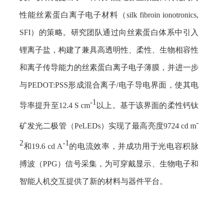
性能丝素蛋白离子电子材料（
silk fibroin ionotronics,
SFI
）的策略。研究团队通过向丝素蛋白体系中引入
锂离子盐，构建了兼具高透明性、柔性、生物相容性
和离子传导能力的丝素蛋白离子电子薄膜，并进一步
与
PEDOT:PSS
形成混合离子
/
电子导电界面，使其电
-1
导率提升至
12.4 S cm
以上。基于该界面的柔性钙钛
-
矿发光二极管（
PeLEDs
）实现了最高亮度
9724 cd m
2
-1
和
19.6 cd A
的电流效率，并成功用于光电容积脉
搏波（
PPG
）信号采集，为可穿戴显示、生物电子和
智能人机交互提供了新的材料与器件平台。