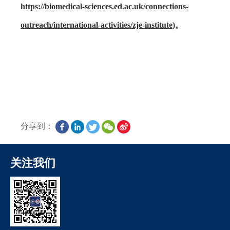
https://biomedical-sciences.ed.ac.uk/connections-
outreach/international-activities/zje-institute
)
。
分享到：
关注我们