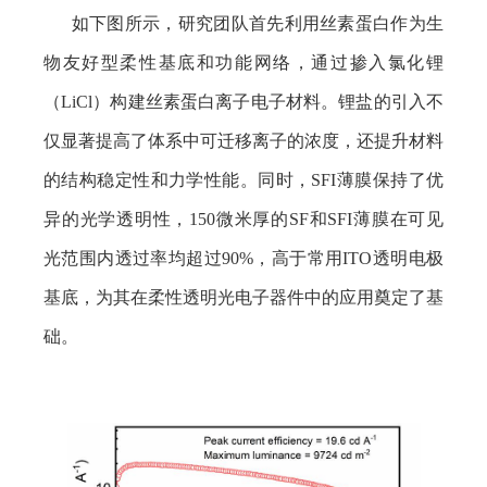
如下图所示，研究团队首先利用丝素蛋白作为生
物友好型柔性基底和功能网络，通过掺入氯化锂
（
LiCl
）构建丝素蛋白离子电子材料。锂盐的引入不
仅显著提高了体系中可迁移离子的浓度，还提升材料
的结构稳定性和力学性能。同时，
SFI
薄膜保持了优
异的光学透明性，
150
微米厚的
SF
和
SFI
薄膜在可见
光范围内透过率均超过
90%
，高于常用
ITO
透明电极
基底，为其在柔性透明光电子器件中的应用奠定了基
础。