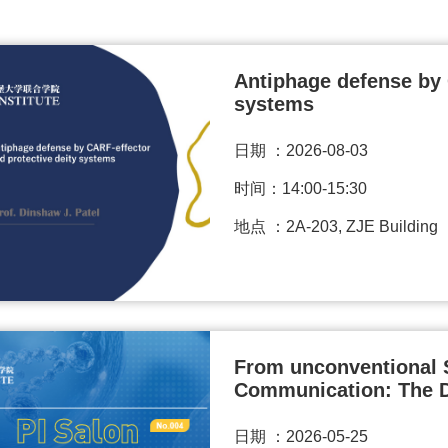
Antiphage defense by 
systems
日期 ：
2026-08-03
时间：14:00-15:30
地点 ：2A-203, ZJE Building
From unconventional Se
Communication: The D
日期 ：
2026-05-25