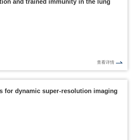
ction and trained immunity in the lung
查看详情
s for dynamic super-resolution imaging