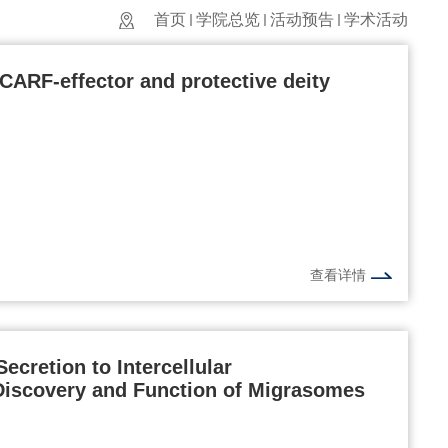
首页
学院总览
活动预告
学术活动
CARF-effector and protective deity
查看详情
cretion to Intercellular
iscovery and Function of Migrasomes