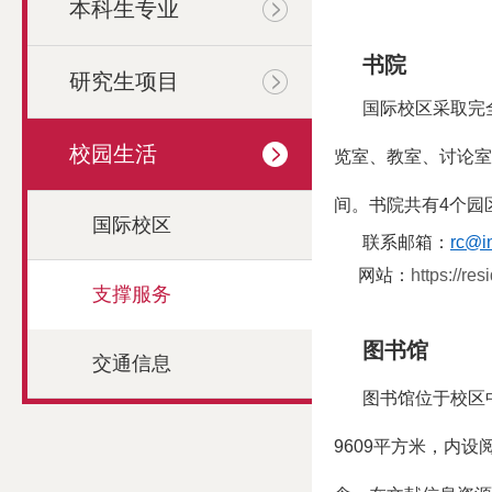
本科⽣专业
书院
研究生项目
国际校区采取完
校园生活
览室、教室、讨论室
间。书院共有
4
个园
国际校区
联系邮箱：
rc@in
网站
：
https://res
支撑服务
图书馆
交通信息
图书馆位于校区
9609
平方米，内设