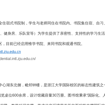
全住宿式书院制，学生与老师同住在书院内。书院集住宿、自习
、健身房、乐队室等）为学生提供了亲密性、支持性的学习生活
区，目前已经启用惟学书院、来同书院和观通书院。
tl.zju.edu.cn
idential.intl.zju.edu.cn/
中心湖东北侧，毗邻钟楼，是浙江大学国际校区的标志性建筑之
阅览桌位
600
余席，设计馆藏容量
30
万册。图书馆秉承“国际化、