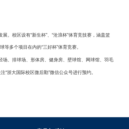
发展。校区设有
“
新生杯
”
、
“
沧浪杯
”
体育竞技赛，涵盖篮
球等多个项目在内的
“
三好杯
”
体育竞赛。
径场、排球场、形体房、健身房、壁球馆、网球馆、羽毛
关注
“
浙大国际校区微后勤
”
微信公众号进行预约。