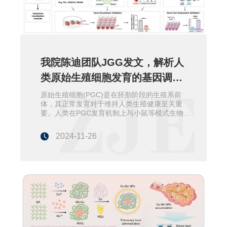
我院陈迪团队JGG发文，解析人
类原始生殖细胞发育的基因调控
网络
原始生殖细胞(PGC)是在胚胎阶段的生殖系前
体，其正常发育对于维持人类生殖健康至关重
要。人类在PGC发育机制上与小鼠等模式生物存
在差异，由于人类早期胚胎样本获取的伦理限
制，目前关于人类PGC的发育调控机制研究进展
2024-11-26
较慢。2024年11月19日，Journal of Genetics
and Genomics在线发表浙江大学爱丁堡大学联
合学院陈迪研究员团队题为“Integrated analysis
and systematic characterization of the
regulatory network for human germline
development”的研究论文。该研究构建了一个
全面的人类原始生殖细胞数据库hPGCdb，包含
RNA-seq、ATAC-seq、ChIP-seq、scRNA-seq
等多组学高通量数据，基于体内与体外不同发育
阶段的数据整合性分析，揭示了调控PGC发育的