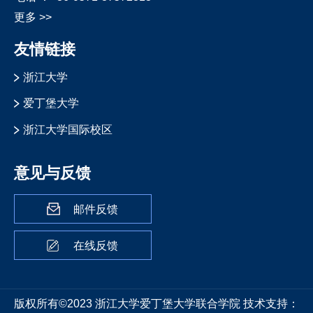
强对模仿铁营养的镓离子的自杀性摄取。此外，
更多 >>
内化的镓离子充当“特洛伊木马”，通过干扰铁离
子获取和利用、生物膜形成和群体感应的细菌生
理过程来破坏生物膜。接着，雾化给药方式和细
友情链接
菌特异性转运麦芽六糖的修饰能够将
MCPGaGP 递送至生物膜诱导的慢性肺部感染
浙江大学
区域，并将镓靶向释放到细菌中，从而提供卓越
的治疗效果。因此，他们提出了一个重要的策
爱丁堡大学
略，通过协调细菌营养、代谢和氧梯度的生物膜
异质性来唤醒生物膜，并提高基于镓的“特洛伊
浙江大学国际校区
木马”策略在生物膜相关肺部疾病中的抗菌功
效。图1：唤醒生物膜以增强镓特洛伊木马的自
杀性摄取，用于治疗慢性肺部感染ZJE周民教授
与良渚实验室欧阳宏伟教授联合培养博士后何健
意见与反馈
和浙江大学医学院附属第二医院感染科医师林秀
慧为论文的共同第一作者，ZJE周民教授，浙江
大学医学院附属第二医院感染科徐峰教授和新加
邮件反馈
坡国立大学杨潞龄医学院/工程学院陈小元教授
为论文共同通讯作者。上述研究得到了国家重点
研发计划、国家自然科学基金、浙江省重点研发
在线反馈
计划项目基金、创新研究院医药转化项等基金项
目的大力支持。在发展新型的抗感染治疗策略方
面，周民教授近年来针对细菌性角膜炎，眼内炎
等眼科耐药细菌感染疾病，难治性真菌性角膜
版权所有©2023 浙江大学爱丁堡大学联合学院
技术支持：
炎，以及耐药菌感染的肺炎与难愈合伤口，展开